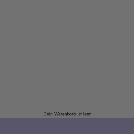
come by - stay a while
SLOW SHOPPING IN TÜBINGEN
UNSERE ÖFFNUNGSZEITEN
Dein Warenkorb ist leer