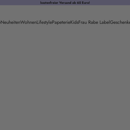
kostenfreier
Versand
ab 65 Euro!
e
Neuheiten
Wohnen
Lifestyle
Papeterie
Kids
Frau Rabe Label
Geschenk