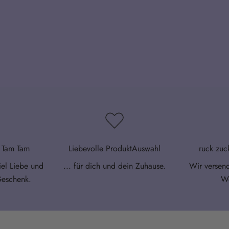
l Tam Tam
Liebevolle ProduktAuswahl
ruck zuc
iel Liebe und
... für dich und dein Zuhause.
Wir versen
Geschenk.
We