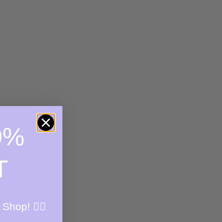
0%
T
 Shop! ✌🏼
BETTER TALKS