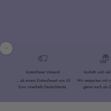
Gehe zu Element 1
Gehe zu Element 2
Gehe zu Element 3
Gehe zu Element 4
Gehe zu Element 5
Navigiere zum nächsten Abschnitt
kostenfreier Versand
konfetti und vie
... ab einem Einkaufswert von 65
Wir verpacken mit v
Euro innerhalb Deutschlands.
gerne auch als 